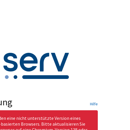
ung
Hilfe
den eine nicht unterstützte Version eines
asierten Browsers. Bitte aktualisieren Sie
rowser auf eine Chromium-Version 138 oder